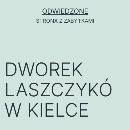
Przejdź
ODWIEDZONE
do
STRONA Z ZABYTKAMI
treści
DWOREK
LASZCZYKÓ
W KIELCE