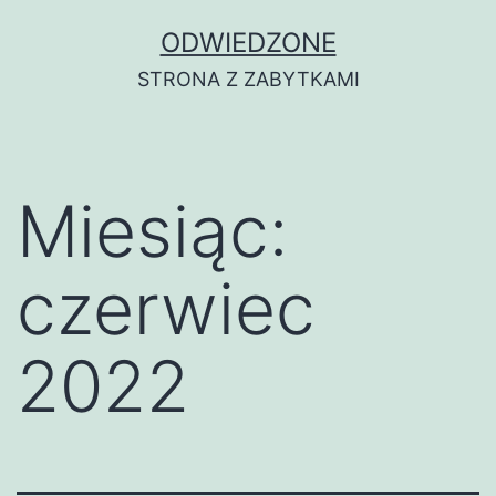
Przejdź
ODWIEDZONE
do
STRONA Z ZABYTKAMI
treści
Miesiąc:
czerwiec
2022