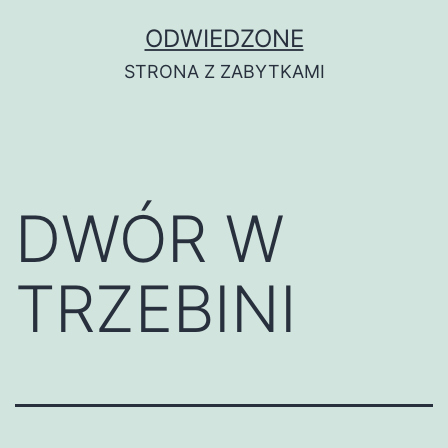
Przejdź
ODWIEDZONE
do
STRONA Z ZABYTKAMI
treści
DWÓR W
TRZEBINI