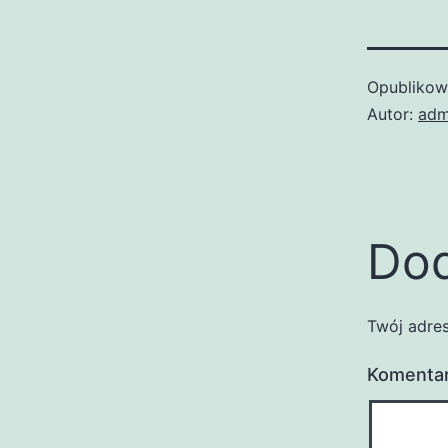
Opubliko
Autor:
adm
Dod
Twój adres
Komenta