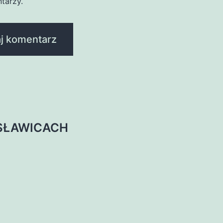
tarzy.
SŁAWICACH