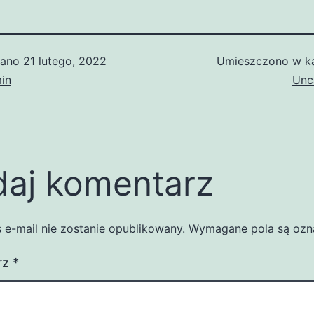
wano
21 lutego, 2022
Umieszczono w ka
in
Unc
aj komentarz
 e-mail nie zostanie opublikowany.
Wymagane pola są oz
rz
*