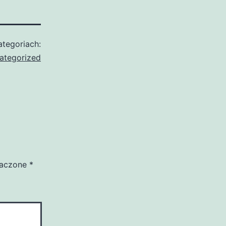
tegoriach:
ategorized
naczone
*