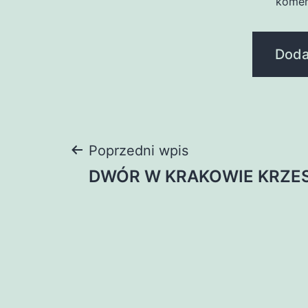
komen
Nawigacja
Poprzedni wpis
DWÓR W KRAKOWIE KRZE
wpisu