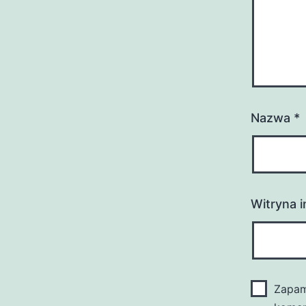
Nazwa
*
Witryna 
Zapam