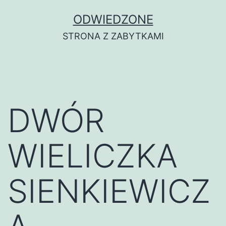
Przejdź
ODWIEDZONE
do
STRONA Z ZABYTKAMI
treści
DWÓR
WIELICZKA
SIENKIEWICZ