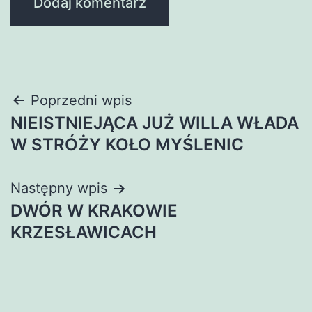
Nawigacja
Poprzedni wpis
NIEISTNIEJĄCA JUŻ WILLA WŁADA
wpisu
W STRÓŻY KOŁO MYŚLENIC
Następny wpis
DWÓR W KRAKOWIE
KRZESŁAWICACH