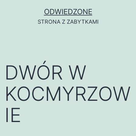
Przejdź
ODWIEDZONE
do
STRONA Z ZABYTKAMI
treści
DWÓR W
KOCMYRZOW
IE