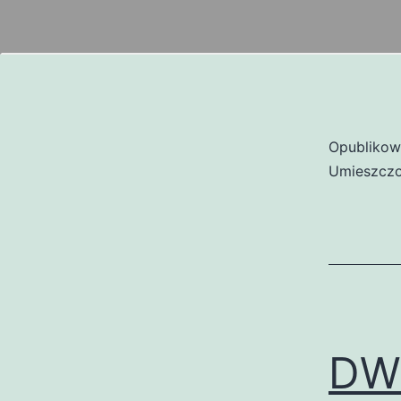
Opubliko
Umieszczo
DW