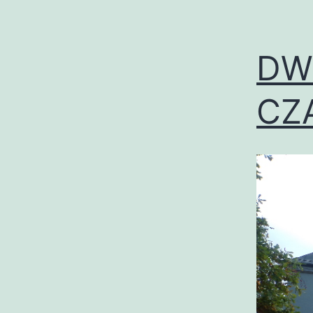
DW
CZ