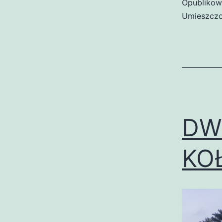
Opubliko
Umieszczo
DW
KO